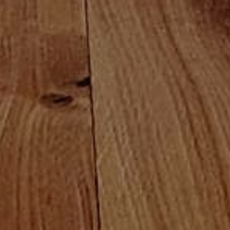
Muebles y trabajos a medida
En
Velmor
, al dedicarnos tanto a la fabricación como a la
colocación de los
muebles de madera
podemos
ajustarnos a los gustos y necesidades de todos nuestros
clientes. De esta manera conseguimos elaborar un
mueble totalmente a medida y acorde con el espacio en
el que posteriormente irá colocado.
Para la elaboración y fabricación de cada uno de los
muebles que realizamos utilizamos únicamente maderas
de primera calidad, de esta forma podemos garantizar
tanto el acabado como la durabilidad y funcionalidad del
mismo. Además, contamos con varios modelos
diferentes para que cada cliente pueda encontrar el tono