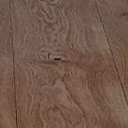
Somos su carpintería de madera
en Lugo
Velmor
somos una
carpintería de madera de Castro de
Rei
. Desde nuestros inicios hemos puesto al servicio de
todos los clientes nuestros conocimientos, experiencia y
ganas de progresar. Trabajamos tanto con clientes de
esta localidad como del resto de la provincia de Lugo e
incluso de otros municipios de Galicia.
En
Velmor
nos dedicamos a la fabricación de todo tipo
de
muebles de madera
, tanto de cocina como de
dormitorios o cuartos de baño. Además, nuestros
profesionales también se dedican a la elaboración y
colocación de puertas interiores y exteriores, tanto
fabricadas en madera o con chapa de cualquier tipo de
madera.
Todos los trabajos que realizamos en nuestra carpintería
de madera en Lugo destacan por la calidad de sus