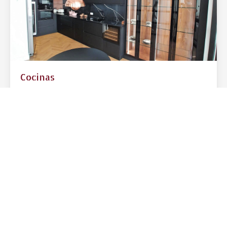
la cocina?
Cómo decorar su porche con elementos
adera a medida
de madera
15/10/2024
Mobiliario
Cómo elegir el color y el acabado de su
parqué
10/07/2024
Parqué
Cómo elegir la forma y el diseño de su
barandilla de madera
28/05/2024
Barandillas