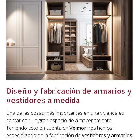
Trabajamos para particulares y
empresas
En
Velmor
trabajamos para todo tipo de clientes, de esta
manera aceptamos encargos tanto de
particulares
como de empresas o de comunidades de vecinos
.
Antes de realizar cualquier trabajo, nuestros
profesionales se reúnen con el cliente para captar la idea
del mueble que desean y visitan el espacio en el que se
colocará posteriormente para tomar medidas y
referencias.
Ofrecemos a todos nuestros clientes un trato totalmente
personalizado, mantenemos un contacto directo tanto
antes de la fabricación como durante el proceso y en la
instalación. De esta manera el cliente conoce de primera
mano en qué momento se encuentra la
elaboración e
instalación de sus muebles de madera
.