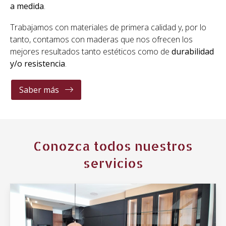
Últimas noticias
Cómo cambiar el aspecto de tu parqué
con un barniz o una pintura
31/03/2025
Parqué
Cómo renovar su dormitorio con
muebles de madera a medida
14/02/2025
Mobiliario
Los beneficios de instalar puertas
rechapadas en su hogar
04/12/2024
Puertas