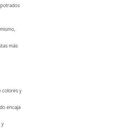
empotrados
í mismo,
estas más
 colores y
odo encaja
 y