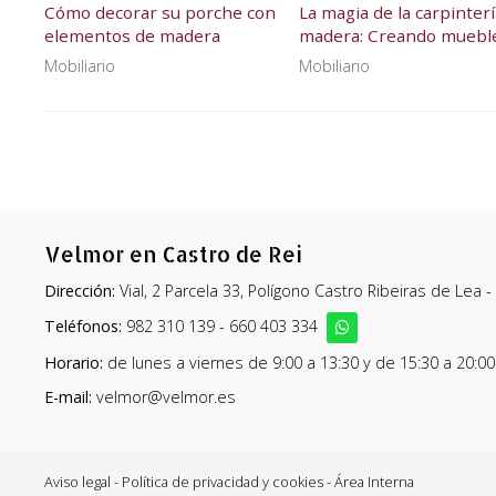
Cómo decorar su porche con
La magia de la carpinter
elementos de madera
madera: Creando muebl
únicos y duraderos
Mobiliario
Mobiliario
Velmor en Castro de Rei
Dirección:
Vial, 2 Parcela 33, Polígono Castro Ribeiras de Lea 
Teléfonos:
982 310 139
-
660 403 334
Horario:
de lunes a viernes de 9:00 a 13:30 y de 15:30 a 20:00
E-mail:
velmor@velmor.es
Aviso legal
-
Política de privacidad y cookies
-
Área Interna