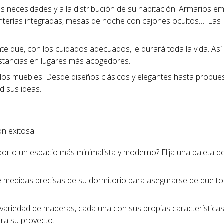
s necesidades y a la distribución de su habitación. Armarios 
terías integradas, mesas de noche con cajones ocultos… ¡Las
nte que, con los cuidados adecuados, le durará toda la vida. As
 estancias en lugares más acogedores.
e los muebles. Desde diseños clásicos y elegantes hasta propu
d sus ideas.
n exitosa:
or o un espacio más minimalista y moderno? Elija una paleta de
 medidas precisas de su dormitorio para asegurarse de que t
ariedad de maderas, cada una con sus propias características
ara su proyecto.