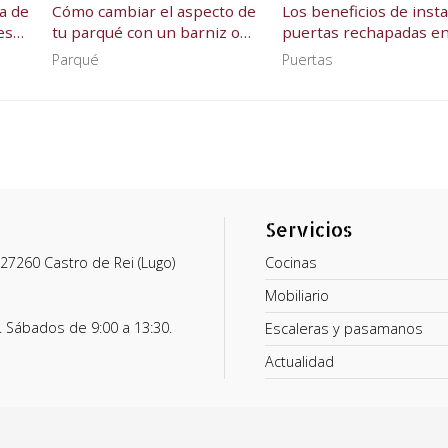
ía de
Cómo cambiar el aspecto de
Los beneficios de insta
es
tu parqué con un barniz o
puertas rechapadas en
una pintura
hogar
Parqué
Puertas
Servicios
- 27260 Castro de Rei (Lugo)
Cocinas
Mobiliario
.
Sábados de 9:00 a 13:30.
Escaleras y pasamanos
Actualidad