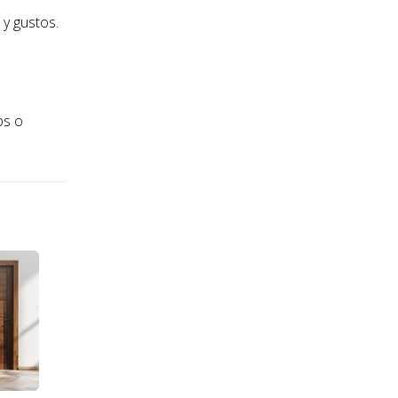
y gustos.
e
os o