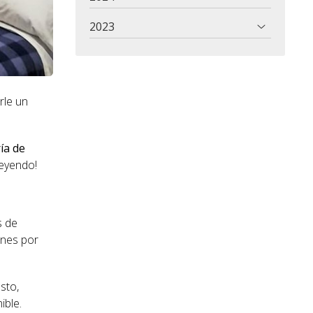
2023
rle un
ía de
leyendo!
s de
ones por
sto,
ible.