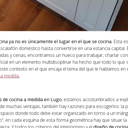
cina ya no es únicamente el lugar en el que se cocina.
Esta es
calafón doméstico hasta convertirse en una estancia capital. 
idas y cenas, encontramos un hueco para trabajar, charlar con
ficial en un elemento multidisciplinar ha hecho que todo lo que 
 este contexto en el que encaja el tema del que le hablamos en 
 a medida.
s de cocina a medida en Lugo
, estamos acostumbrados a expli
de muchas ventajas, también hay razones para escogerlos: la p
espacio donde todo debe estar organizado en torno a un triáng
jo”; en cada esquina de esta forma geométrica hay que situar l
za. Y todos los criterios del interiorismo y el
diseño de cocin