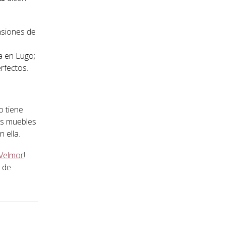
nsiones de
a en Lugo;
rfectos.
o tiene
sus muebles
 ella.
Velmor
!
 de