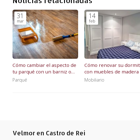
Noticias relacionadas
31
14
mar
feb
Cómo cambiar el aspecto de
Cómo renovar su dormit
tu parqué con un barniz o
con muebles de madera 
una pintura
medida
Parqué
Mobiliario
Velmor en Castro de Rei