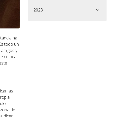
2023
tancia ha
Es todo un
 amigos y
se coloca
este
car las
ropia
ulo
a zona de
as
dicen