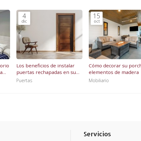
4
15
dic
oct
orio
Los beneficios de instalar
Cómo decorar su porc
a
puertas rechapadas en su
elementos de madera
hogar
Puertas
Mobiliario
Servicios